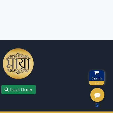
0
items
৳ 0
Track Order