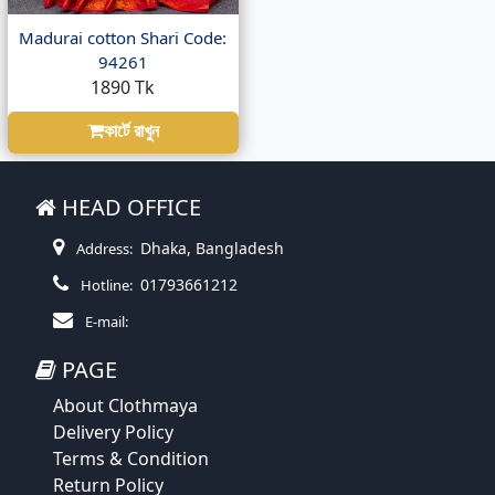
Madurai cotton Shari Code:
94261
1890 Tk
কার্টে রাখুন
HEAD OFFICE
Dhaka, Bangladesh
Address:
01793661212
Hotline:
E-mail:
PAGE
About Clothmaya
Delivery Policy
Terms & Condition
Return Policy