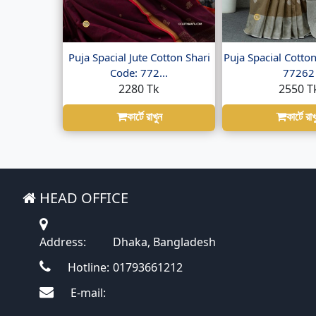
Puja Spacial Jute Cotton Shari
Puja Spacial Cotton
Code: 772...
77262
2280 Tk
2550 T
কার্টে রাখুন
কার্টে রাখ
HEAD OFFICE
Address:
Dhaka, Bangladesh
Hotline:
01793661212
E-mail: