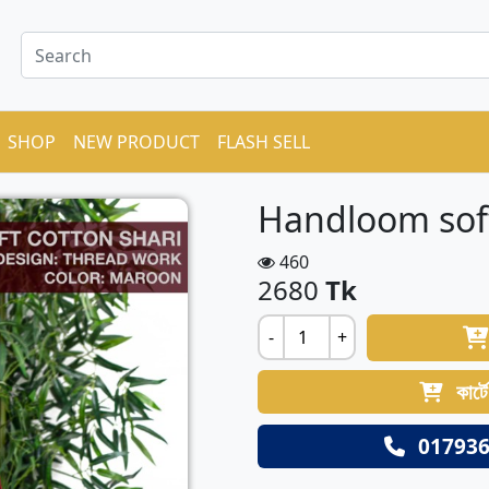
SHOP
NEW PRODUCT
FLASH SELL
Handloom soft
460
2680
Tk
-
+
কার্ট
017936