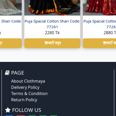
 Shari Code:
Puja Spacial Cotton Shari Code:
Puja Spacial Cotto
77261
7726
k
2280 Tk
2880 
ুন
কার্টে রাখুন
কার্টে র
PAGE
About Clothmaya
Delivery Policy
Terms & Condition
Return Policy
FOLLOW US