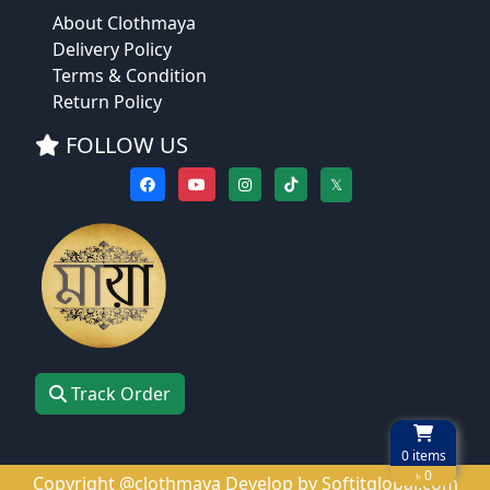
About Clothmaya
Delivery Policy
Terms & Condition
Return Policy
FOLLOW US
𝕏
Track Order
0
items
৳ 0
Copyright @clothmaya Develop by
Softitglobal.com