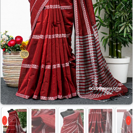
Previous
Next
‹
›